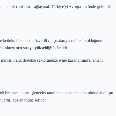
önemli bir canlanma sağlayarak Türkiye'yi Avrupa'nın önde gelen süt
eketinin, üreticilerin özverili çalışmalarıyla mümkün olduğunu
ise dokuzuncu sıraya yükseldiği
belirtildi.
4,6 milyar liralık destekle sektörümüze ivme kazandırmaya, emeği
li bir kısmı, ticari işletmeler tarafından toplanan inek sütünden oluştu
 artışı gözler önüne seriyor.