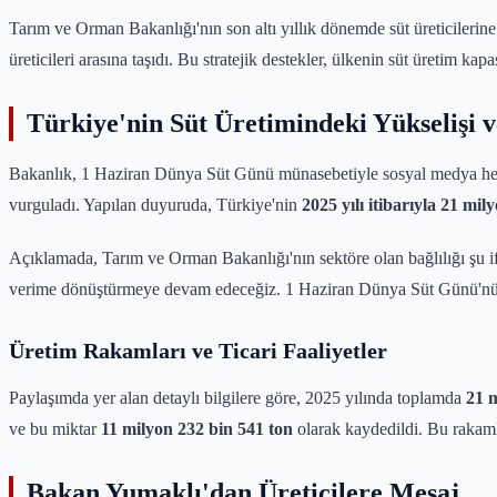
Tarım ve Orman Bakanlığı'nın son altı yıllık dönemde süt üreticilerine
üreticileri arasına taşıdı. Bu stratejik destekler, ülkenin süt üretim kap
Türkiye'nin Süt Üretimindeki Yükselişi
Bakanlık, 1 Haziran Dünya Süt Günü münasebetiyle sosyal medya hesapl
vurguladı. Yapılan duyuruda, Türkiye'nin
2025 yılı itibarıyla 21 mi
Açıklamada, Tarım ve Orman Bakanlığı'nın sektöre olan bağlılığı şu ifa
verime dönüştürmeye devam edeceğiz. 1 Haziran Dünya Süt Günü'nü
Üretim Rakamları ve Ticari Faaliyetler
Paylaşımda yer alan detaylı bilgilere göre, 2025 yılında toplamda
21 m
ve bu miktar
11 milyon 232 bin 541 ton
olarak kaydedildi. Bu rakamla
Bakan Yumaklı'dan Üreticilere Mesaj