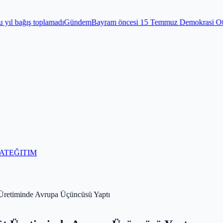
madı
Gündem
Bayram öncesi 15 Temmuz Demokrasi Otogarı’nda sıkı de
AT
EĞITIM
t Üretiminde Avrupa Üçüncüsü Yaptı