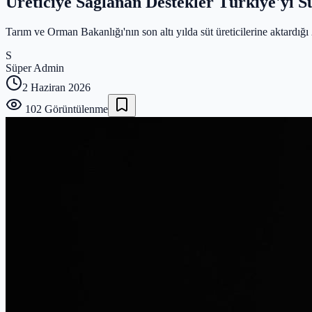
Üreticiye Sağlanan Destekler Türkiye'yi 
Tarım ve Orman Bakanlığı'nın son altı yılda süt üreticilerine aktardığ
S
Süper Admin
2 Haziran 2026
102
Görüntülenme