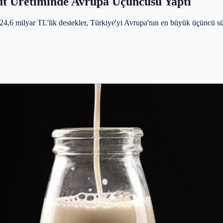
Süt Üretiminde Avrupa Üçüncüsü Yaptı
ı 24,6 milyar TL'lik destekler, Türkiye'yi Avrupa'nın en büyük üçüncü sü