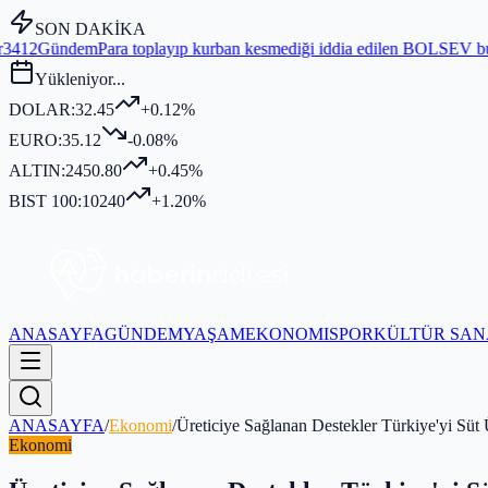
SON DAKİKA
ra toplayıp kurban kesmediği iddia edilen BOLSEV bu yıl bağış topla
Yükleniyor...
DOLAR:
32.45
+0.12%
EURO:
35.12
-0.08%
ALTIN:
2450.80
+0.45%
BIST 100:
10240
+1.20%
ANASAYFA
GÜNDEM
YAŞAM
EKONOMI
SPOR
KÜLTÜR SAN
ANASAYFA
/
Ekonomi
/
Üreticiye Sağlanan Destekler Türkiye'yi Sü
Ekonomi