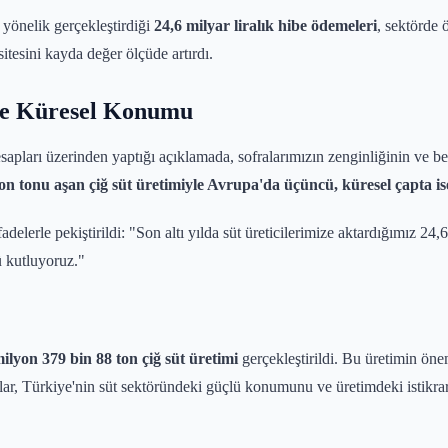
 yönelik gerçekleştirdiği
24,6 milyar liralık hibe ödemeleri
, sektörde 
asitesini kayda değer ölçüde artırdı.
 ve Küresel Konumu
arı üzerinden yaptığı açıklamada, sofralarımızın zenginliğinin ve ber
lyon tonu aşan çiğ süt üretimiyle Avrupa'da üçüncü, küresel çapta 
delerle pekiştirildi: "Son altı yılda süt üreticilerimize aktardığımız 2
 kutluyoruz."
ilyon 379 bin 88 ton çiğ süt üretimi
gerçekleştirildi. Bu üretimin önem
r, Türkiye'nin süt sektöründeki güçlü konumunu ve üretimdeki istikrarlı