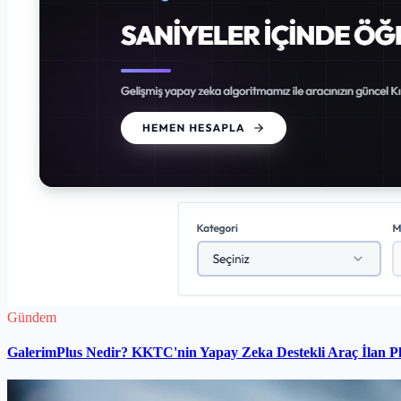
Gündem
GalerimPlus Nedir? KKTC'nin Yapay Zeka Destekli Araç İlan P