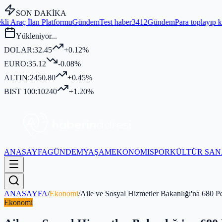
SON DAKİKA
mu
Gündem
Test haber3412
Gündem
Para toplayıp kurban kesmediği idd
Yükleniyor...
DOLAR:
32.45
+0.12%
EURO:
35.12
-0.08%
ALTIN:
2450.80
+0.45%
BIST 100:
10240
+1.20%
ANASAYFA
GÜNDEM
YAŞAM
EKONOMI
SPOR
KÜLTÜR SAN
ANASAYFA
/
Ekonomi
/
Aile ve Sosyal Hizmetler Bakanlığı'na 680 P
Ekonomi