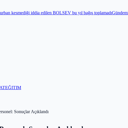
ia edilen BOLSEV bu yıl bağış toplamadı
Gündem
Bayram öncesi 15 Te
AT
EĞITIM
ersonel: Sonuçlar Açıklandı