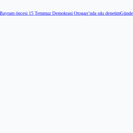
mmuz Demokrasi Otogarı’nda sıkı denetim
Gündem
Edirnekapı Şehitliğ