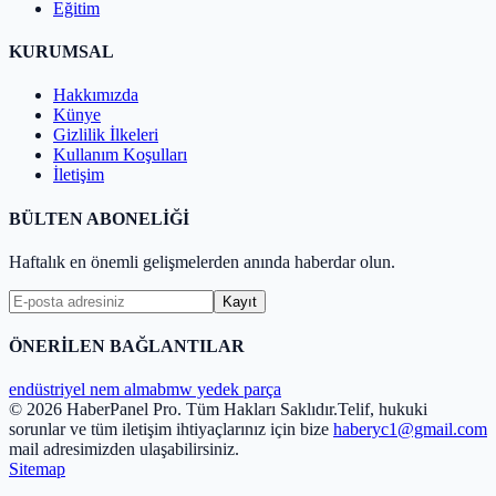
Eğitim
KURUMSAL
Hakkımızda
Künye
Gizlilik İlkeleri
Kullanım Koşulları
İletişim
BÜLTEN ABONELİĞİ
Haftalık en önemli gelişmelerden anında haberdar olun.
Kayıt
ÖNERİLEN BAĞLANTILAR
endüstriyel nem alma
bmw yedek parça
© 2026 HaberPanel Pro. Tüm Hakları Saklıdır.
Telif, hukuki
sorunlar ve tüm iletişim ihtiyaçlarınız için bize
haberyc1@gmail.com
mail adresimizden ulaşabilirsiniz.
Sitemap