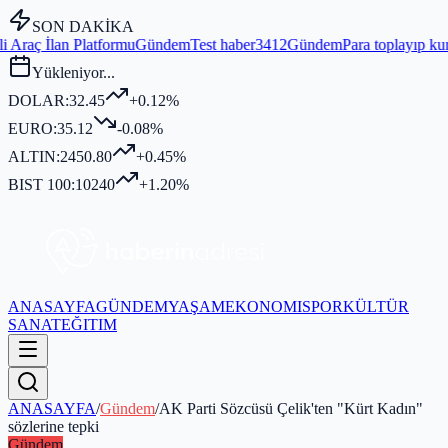
SON DAKİKA
ormu
Gündem
Test haber3412
Gündem
Para toplayıp kurban kesmediği i
Yükleniyor...
DOLAR:
32.45
+0.12%
EURO:
35.12
-0.08%
ALTIN:
2450.80
+0.45%
BIST 100:
10240
+1.20%
ANASAYFA
GÜNDEM
YAŞAM
EKONOMI
SPOR
KÜLTÜR
SANAT
EĞITIM
ANASAYFA
/
Gündem
/
AK Parti Sözcüsü Çelik'ten "Kürt Kadın"
sözlerine tepki
Gündem