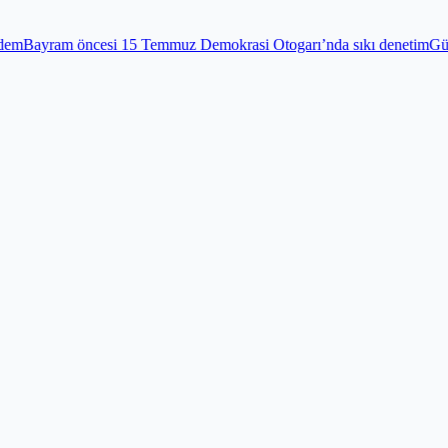
 Temmuz Demokrasi Otogarı’nda sıkı denetim
Gündem
Edirnekapı Şehit