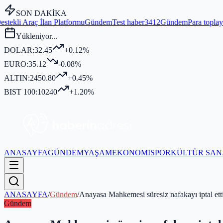
SON DAKİKA
formu
Gündem
Test haber3412
Gündem
Para toplayıp kurban kesmediği 
Yükleniyor...
DOLAR:
32.45
+0.12%
EURO:
35.12
-0.08%
ALTIN:
2450.80
+0.45%
BIST 100:
10240
+1.20%
ANASAYFA
GÜNDEM
YAŞAM
EKONOMI
SPOR
KÜLTÜR SAN
ANASAYFA
/
Gündem
/
Anayasa Mahkemesi süresiz nafakayı iptal ett
Gündem