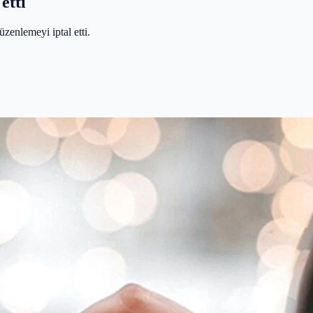
etti
zenlemeyi iptal etti.