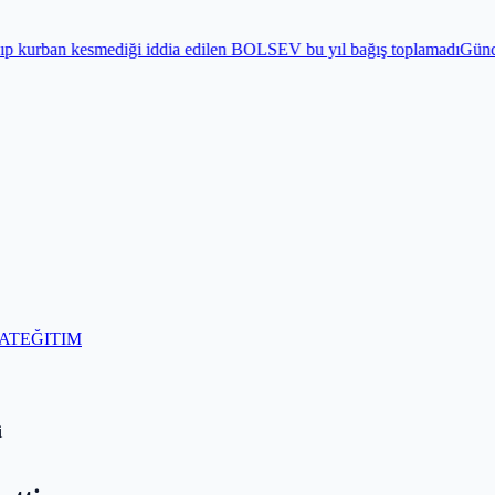
iddia edilen BOLSEV bu yıl bağış toplamadı
Gündem
Bayram öncesi 15
AT
EĞITIM
i