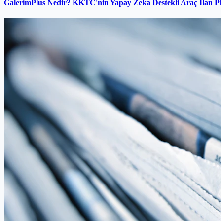
GalerimPlus Nedir? KKTC'nin Yapay Zeka Destekli Araç İlan P