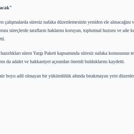
lacak"
en çalışmalarda süresiz nafaka düzenlemesinin yeniden ele alınacağını
ası süreçlerde tarafların haklarını koruyan, toplumsal huzuru ve aile 
ti.
hazırlıkları süren Yargı Paketi kapsamında süresiz nafaka konusunun t
 da adalet ve hakkaniyet açısından önemli bulduklarını kaydetti.
ömür boyu adil olmayan bir yükümlülük altında bırakmayan yeni düzenleme