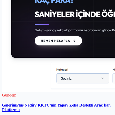
Gündem
GalerimPlus Nedir? KKTC'nin Yapay Zeka Destekli Araç İlan
Platformu