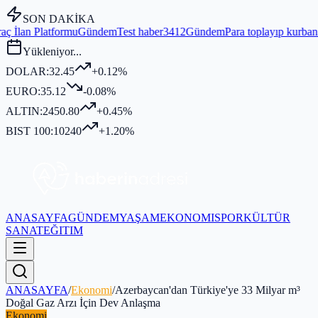
SON DAKİKA
Gündem
Test haber3412
Gündem
Para toplayıp kurban kesmediği iddia 
Yükleniyor...
DOLAR:
32.45
+0.12%
EURO:
35.12
-0.08%
ALTIN:
2450.80
+0.45%
BIST 100:
10240
+1.20%
ANASAYFA
GÜNDEM
YAŞAM
EKONOMI
SPOR
KÜLTÜR
SANAT
EĞITIM
ANASAYFA
/
Ekonomi
/
Azerbaycan'dan Türkiye'ye 33 Milyar m³
Doğal Gaz Arzı İçin Dev Anlaşma
Ekonomi