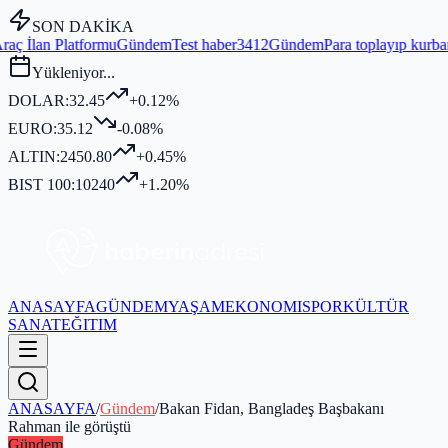
SON DAKİKA
u
Gündem
Test haber3412
Gündem
Para toplayıp kurban kesmediği iddi
Yükleniyor...
DOLAR:
32.45
+0.12%
EURO:
35.12
-0.08%
ALTIN:
2450.80
+0.45%
BIST 100:
10240
+1.20%
ANASAYFA
GÜNDEM
YAŞAM
EKONOMI
SPOR
KÜLTÜR
SANAT
EĞITIM
ANASAYFA
/
Gündem
/
Bakan Fidan, Bangladeş Başbakanı
Rahman ile görüştü
Gündem