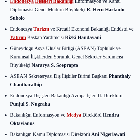
Endonezya
Dışişleri Bakanlığı
Enformasyon ve Kamu
Diplomasisi Genel Müdürü Büyükelçi
R. Heru Hartanto
Subolo
Endonezya
Turizm
ve Kreatif Ekonomi Bakanlığı Endüstri ve
Yatırım
Başkan Yardımcısı
Rizki Handayani
Güneydoğu Asya Uluslar Birliği (ASEAN) Topluluk ve
Kurumsal İlişkilerden Sorumlu Genel Sekreter Yardımcısı
Büyükelçi
Nararya S. Soeprapto
ASEAN Sekreteryası Dış İlişkiler Birimi Başkanı
Phanthaly
Chantharathip
Endonezya Dışişleri Bakanlığı Avrupa İşleri II. Direktörü
Punjul S. Nugraha
Bakanlığın Enformasyon ve
Medya
Direktörü
Hendra
Oktavianus
Bakanlığın Kamu Diplomasisi Direktörü
Ani Nigeriawati