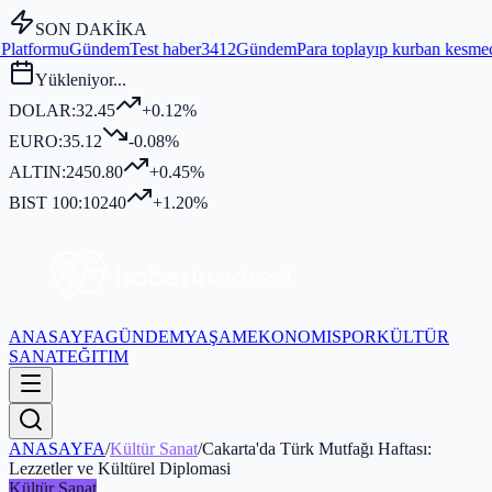
SON DAKİKA
m
Test haber3412
Gündem
Para toplayıp kurban kesmediği iddia edilen 
Yükleniyor...
DOLAR:
32.45
+0.12%
EURO:
35.12
-0.08%
ALTIN:
2450.80
+0.45%
BIST 100:
10240
+1.20%
ANASAYFA
GÜNDEM
YAŞAM
EKONOMI
SPOR
KÜLTÜR
SANAT
EĞITIM
ANASAYFA
/
Kültür Sanat
/
Cakarta'da Türk Mutfağı Haftası:
Lezzetler ve Kültürel Diplomasi
Kültür Sanat