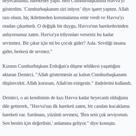
heyecanlandı, hareketler yaptı. Ben Cumhurbaşkanına Havva'yı
gösterdim. 'Cumhurbaşkanım sizi istiyor.' diye işaret yaptım. Allah
razı olsun, hiç ikiletmeden korumalarına emir verdi ve Havva'yı
oradan çıkarttırdı. O değişik bir duygu, Havva'nın hareketlerinden
anlıyorsunuz zaten. Havva'ya trilyonları verseniz bu kadar
sevinmez. Bir çıkar için mi bu çocuk gider? Asla. Sevdiği insana
gider, herkesi de sevmez."
Kızının Cumhurbaşkanı Erdoğan'a düşme tehlikesi yaşattığını
aktaran Demirci, "Allah göstermesin az kalsın Cumhurbaşkanımı
düşürecekti. Allah korusun, Allah'ım esirgesin." ifadelerini kullandı.
Demirci, o an kendisinin de kızı Havva kadar heyecanlı olduğunu
dile getirerek, "Havva'nın ilk hareketi zaten, bir candan kucaklama
hareketi var. Sarılması, yüzünü sevmesi, 'Ben seni çok seviyorum.
Sen benim için değerlisin.' anlamına geliyor." diye konuştu.