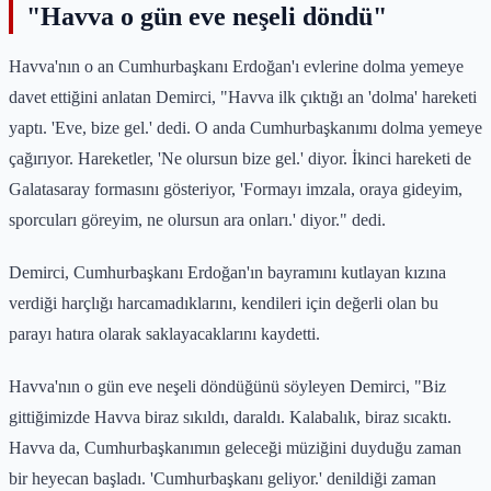
"Havva o gün eve neşeli döndü"
Havva'nın o an Cumhurbaşkanı Erdoğan'ı evlerine dolma yemeye
davet ettiğini anlatan Demirci, "Havva ilk çıktığı an 'dolma' hareketi
yaptı. 'Eve, bize gel.' dedi. O anda Cumhurbaşkanımı dolma yemeye
çağırıyor. Hareketler, 'Ne olursun bize gel.' diyor. İkinci hareketi de
Galatasaray formasını gösteriyor, 'Formayı imzala, oraya gideyim,
sporcuları göreyim, ne olursun ara onları.' diyor." dedi.
Demirci, Cumhurbaşkanı Erdoğan'ın bayramını kutlayan kızına
verdiği harçlığı harcamadıklarını, kendileri için değerli olan bu
parayı hatıra olarak saklayacaklarını kaydetti.
Havva'nın o gün eve neşeli döndüğünü söyleyen Demirci, "Biz
gittiğimizde Havva biraz sıkıldı, daraldı. Kalabalık, biraz sıcaktı.
Havva da, Cumhurbaşkanımın geleceği müziğini duyduğu zaman
bir heyecan başladı. 'Cumhurbaşkanı geliyor.' denildiği zaman