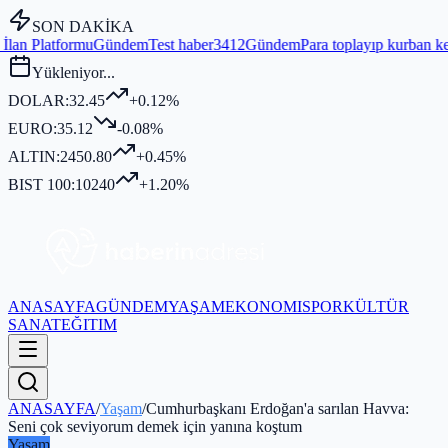
SON DAKİKA
ndem
Test haber3412
Gündem
Para toplayıp kurban kesmediği iddia ed
Yükleniyor...
DOLAR:
32.45
+0.12%
EURO:
35.12
-0.08%
ALTIN:
2450.80
+0.45%
BIST 100:
10240
+1.20%
ANASAYFA
GÜNDEM
YAŞAM
EKONOMI
SPOR
KÜLTÜR
SANAT
EĞITIM
ANASAYFA
/
Yaşam
/
Cumhurbaşkanı Erdoğan'a sarılan Havva:
Seni çok seviyorum demek için yanına koştum
Yaşam