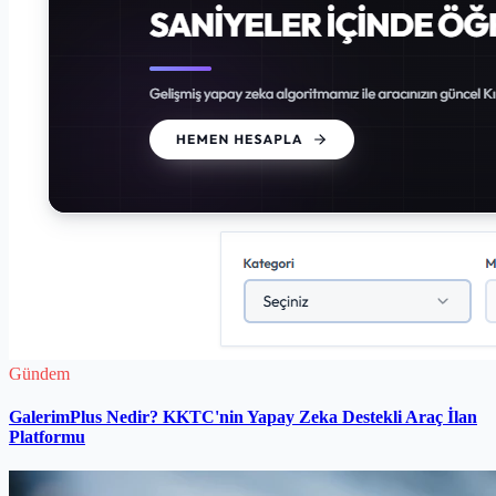
Gündem
GalerimPlus Nedir? KKTC'nin Yapay Zeka Destekli Araç İlan
Platformu