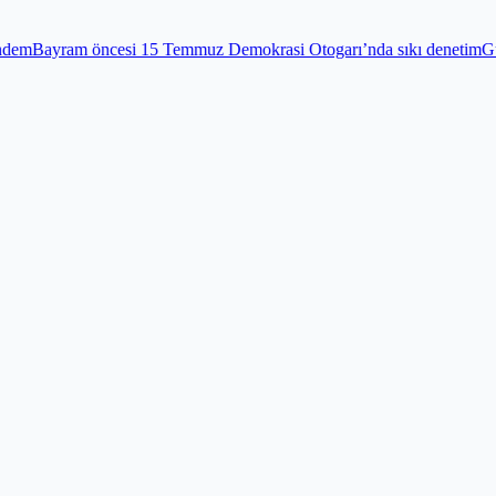
esi 15 Temmuz Demokrasi Otogarı’nda sıkı denetim
Gündem
Edirnekap