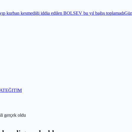
mediği iddia edilen BOLSEV bu yıl bağış toplamadı
Gündem
Bayram önc
AT
EĞITIM
li gerçek oldu