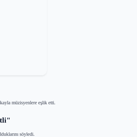
ayla müzisyenlere eşlik etti.
tli"
duklarını söyledi.