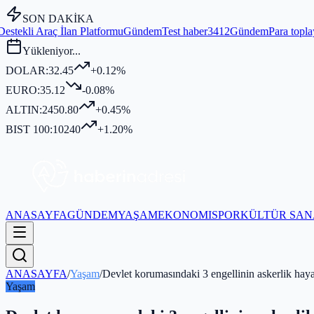
SON DAKİKA
an Platformu
Gündem
Test haber3412
Gündem
Para toplayıp kurban kes
Yükleniyor...
DOLAR:
32.45
+0.12%
EURO:
35.12
-0.08%
ALTIN:
2450.80
+0.45%
BIST 100:
10240
+1.20%
ANASAYFA
GÜNDEM
YAŞAM
EKONOMI
SPOR
KÜLTÜR SAN
ANASAYFA
/
Yaşam
/
Devlet korumasındaki 3 engellinin askerlik haya
Yaşam