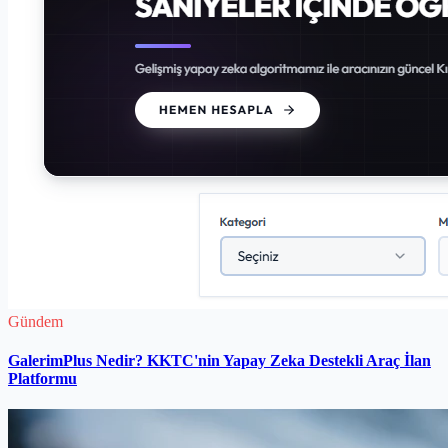
Gündem
GalerimPlus Nedir? KKTC'nin Yapay Zeka Destekli Araç İlan
Platformu