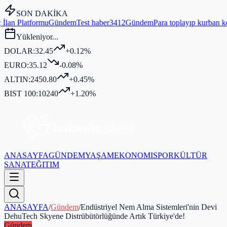
SON DAKİKA
ndem
Test haber3412
Gündem
Para toplayıp kurban kesmediği iddia ed
Yükleniyor...
DOLAR:
32.45
+0.12%
EURO:
35.12
-0.08%
ALTIN:
2450.80
+0.45%
BIST 100:
10240
+1.20%
ANASAYFA
GÜNDEM
YAŞAM
EKONOMI
SPOR
KÜLTÜR
SANAT
EĞITIM
ANASAYFA
/
Gündem
/
Endüstriyel Nem Alma Sistemleri'nin Devi
DehuTech Skyene Distrübütörlüğünde Artık Türkiye'de!
Gündem