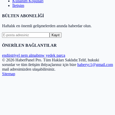
Kullanım Koşulları
İletişim
BÜLTEN ABONELİĞİ
Haftalık en önemli gelişmelerden anında haberdar olun.
Kayıt
ÖNERİLEN BAĞLANTILAR
endüstriyel nem alma
bmw yedek parça
© 2026 HaberPanel Pro. Tüm Hakları Saklıdır.
Telif, hukuki
sorunlar ve tüm iletişim ihtiyaçlarınız için bize
haberyc1@gmail.com
mail adresimizden ulaşabilirsiniz.
Sitemap