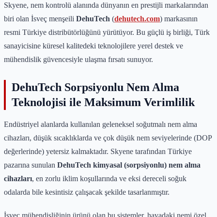
Skyene, nem kontrolü alanında dünyanın en prestijli markalarından
biri olan İsveç menşeili
DehuTech
(
dehutech.com
) markasının
resmi Türkiye distribütörlüğünü yürütüyor. Bu güçlü iş birliği, Türk
sanayicisine küresel kalitedeki teknolojilere yerel destek ve
mühendislik güvencesiyle ulaşma fırsatı sunuyor.
DehuTech Sorpsiyonlu Nem Alma
Teknolojisi ile Maksimum Verimlilik
Endüstriyel alanlarda kullanılan geleneksel soğutmalı nem alma
cihazları, düşük sıcaklıklarda ve çok düşük nem seviyelerinde (DOP
değerlerinde) yetersiz kalmaktadır. Skyene tarafından Türkiye
pazarına sunulan
DehuTech kimyasal (sorpsiyonlu) nem alma
cihazları
, en zorlu iklim koşullarında ve eksi dereceli soğuk
odalarda bile kesintisiz çalışacak şekilde tasarlanmıştır.
İsveç mühendisliğinin ürünü olan bu sistemler, havadaki nemi özel