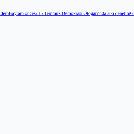
 15 Temmuz Demokrasi Otogarı’nda sıkı denetim
Gündem
Edirnekapı Şe