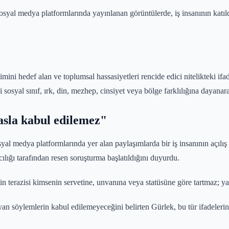
osyal medya platformlarında yayınlanan görüntülerde, iş insanının katıl
mini hedef alan ve toplumsal hassasiyetleri rencide edici nitelikteki ifa
yal sınıf, ırk, din, mezhep, cinsiyet veya bölge farklılığına dayanara
asla kabul edilemez"
 medya platformlarında yer alan paylaşımlarda bir iş insanının açılış p
ılığı tarafından resen soruşturma başlatıldığını duyurdu.
tin terazisi kimsenin servetine, unvanına veya statüsüne göre tartmaz; y
n söylemlerin kabul edilemeyeceğini belirten Gürlek, bu tür ifadelerin