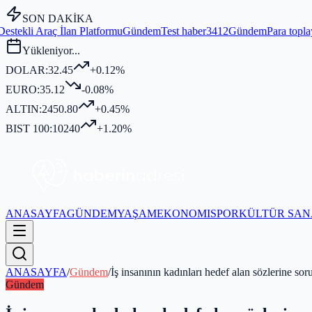
SON DAKİKA
latformu
Gündem
Test haber3412
Gündem
Para toplayıp kurban kesmedi
Yükleniyor...
DOLAR:
32.45
+0.12%
EURO:
35.12
-0.08%
ALTIN:
2450.80
+0.45%
BIST 100:
10240
+1.20%
ANASAYFA
GÜNDEM
YAŞAM
EKONOMI
SPOR
KÜLTÜR SAN
ANASAYFA
/
Gündem
/
İş insanının kadınları hedef alan sözlerine sor
Gündem