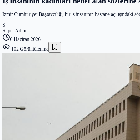
İş insanının kadınları hedef alan sözlerine
İzmir Cumhuriyet Başsavcılığı, bir iş insanının hastane açılışındaki söz
S
Süper Admin
6 Haziran 2026
102
Görüntülenme