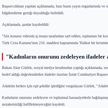
Başsavcılıktan yapılan açıklamada, bazı basın yayın organlarında ve s
bilgilendirme gereği duyulduğu belirtildi.
Açıklamada, şunlar kaydedildi:
"Söz konusu videoda iş insanı tarafından sarf edilen, toplumun bir kesi
Türk Ceza Kanunu'nun 216. maddesi kapsamında 'Halkın bir kesimini sos
"Kadınların onurunu zedeleyen ifadeler 
Bakan Akın Gürlek, sosyal medya hesabından yaptığı açıklamada, sosyal
hedef aldığı değerlendirilen ifadeler üzerine İzmir Cumhuriyet Başsavc
Adaletin herkes için eşit şekilde işlediğini vurgulayan Gürlek, "Adale
Kadınların onurunu zedeleyen ve toplumsal hassasiyetlerle bağdaşmaya
nezaketsizliği hafifletmeyeceğini kaydetti.