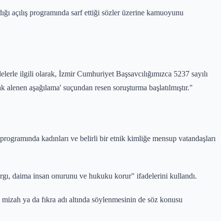
dığı açılış programında sarf ettiği sözler üzerine kamuoyunu
delerle ilgili olarak, İzmir Cumhuriyet Başsavcılığımızca 5237 sayılı
k alenen aşağılama' suçundan resen soruşturma başlatılmıştır."
rogramında kadınları ve belirli bir etnik kimliğe mensup vatandaşları
argı, daima insan onurunu ve hukuku korur" ifadelerini kullandı.
 mizah ya da fıkra adı altında söylenmesinin de söz konusu