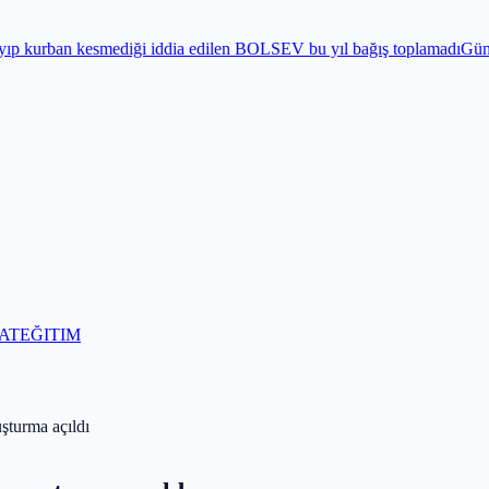
ği iddia edilen BOLSEV bu yıl bağış toplamadı
Gündem
Bayram öncesi
AT
EĞITIM
uşturma açıldı