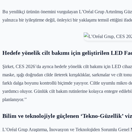
Bu yenilikçi ürünün önemini vurgulayan L’Oréal Grup Artırılmış Güz
yalnızca bir iyileştirme değil, önleyici bir yaklaşımı temsil ettiğini i
Hedefe yönelik cilt bakımı için geliştirilen LED F
Şirket, CES 2026’da ayrıca hedefe yönelik cilt bakımı için LED cihaz i
maske, ışığı doğrudan cilde ileterek kırışıklıklar, sarkmalar ve cilt to
farklı dalga boyunu kontrollü biçimde yayıyor. Ciltle uyumlu mikro d
yardımcı oluyor. Günlük cilt bakım rutinlerine kolayca entegre edil
planlanıyor.’’
Bilim ve teknolojiyle güçlenen ‘Tekno-Güzellik’ vi
L’Oréal Grup Araştırma, İnovasyon ve Teknolojiden Sorumlu Genel Müd