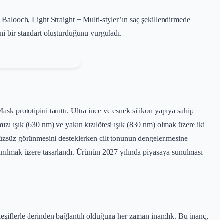
looch, Light Straight + Multi-styler’ın saç şekillendirmede
eni bir standart oluşturduğunu vurguladı.
sk prototipini tanıttı. Ultra ince ve esnek silikon yapıya sahip
rmızı ışık (630 nm) ve yakın kızılötesi ışık (830 nm) olmak üzere iki
ürüzsüz görünmesini desteklerken cilt tonunun dengelenmesine
anılmak üzere tasarlandı. Ürünün 2027 yılında piyasaya sunulması
iflerle derinden bağlantılı olduğuna her zaman inandık. Bu inanç,