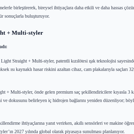
melerle birleştirerek, bireysel ihtiyaçlara daha etkili ve daha hassas çö
ür sonuçlarla buluşturuyor.
ht + Multi-styler
adı:
Light Straight + Multi-styler, patentli kızılötesi ışık teknolojisi sayesin
sek ısı kaynaklı hasar riskini azaltan cihaz, cam plakalarıyla saçları 3
ight + Multi-styler, önde gelen premium saç şekillendiricilere kıyasla 3 k
eklini ve dokusunu belirleyen iç hidrojen bağlarını yeniden düzenliyor; 
illendirme ihtiyaçlarına yanıt verirken, akıllı sensörleri ve makine öğr
styler’ın 2027 yılında global olarak piyasaya sunulması planlanıyor.