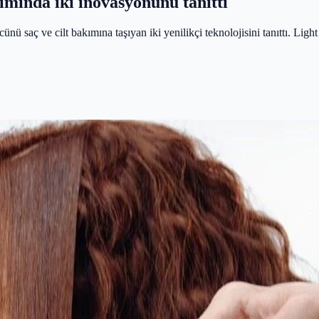
ımında iki inovasyonunu tanıttı
nü saç ve cilt bakımına taşıyan iki yenilikçi teknolojisini tanıttı. Ligh