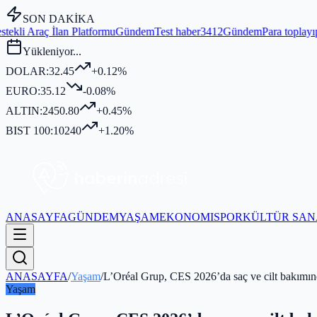
SON DAKİKA
latformu
Gündem
Test haber3412
Gündem
Para toplayıp kurban kesmedi
Yükleniyor...
DOLAR:
32.45
+0.12%
EURO:
35.12
-0.08%
ALTIN:
2450.80
+0.45%
BIST 100:
10240
+1.20%
ANASAYFA
GÜNDEM
YAŞAM
EKONOMI
SPOR
KÜLTÜR SAN
ANASAYFA
/
Yaşam
/
L’Oréal Grup, CES 2026’da saç ve cilt bakımınd
Yaşam