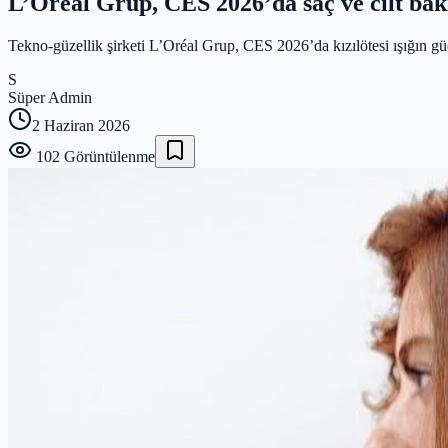
L’Oréal Grup, CES 2026’da saç ve cilt bak
Tekno-güzellik şirketi L’Oréal Grup, CES 2026’da kızılötesi ışığın gücü
S
Süper Admin
2 Haziran 2026
102
Görüntülenme