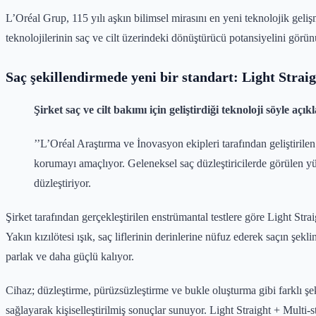
L’Oréal Grup, 115 yılı aşkın bilimsel mirasını en yeni teknolojik geliş
teknolojilerinin saç ve cilt üzerindeki dönüştürücü potansiyelini görün
Saç şekillendirmede yeni bir standart: Light Straig
Şirket saç ve cilt bakımı için geliştirdiği teknoloji söyle açıkl
’’L’Oréal Araştırma ve İnovasyon ekipleri tarafından geliştirilen 
korumayı amaçlıyor. Geleneksel saç düzleştiricilerde görülen yük
düzleştiriyor.
Şirket tarafından gerçekleştirilen enstrümantal testlere göre Light Stra
Yakın kızılötesi ışık, saç liflerinin derinlerine nüfuz ederek saçın ş
parlak ve daha güçlü kalıyor.
Cihaz; düzleştirme, pürüzsüzleştirme ve bukle oluşturma gibi farklı şek
sağlayarak kişiselleştirilmiş sonuçlar sunuyor. Light Straight + Multi-