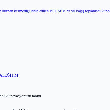
ği iddia edilen BOLSEV bu yıl bağış toplamadı
Gündem
Bayram öncesi
AT
EĞITIM
a iki inovasyonunu tanıttı