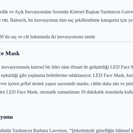
ellik ve Açık İnovasyondan Sorumlu Küresel Başkan Yardımcısı Guive Ba
fade etti. Balooch, bu inovasyonun tüm saç şekillendirme kategorisi için y
ace Mask
novasyonunda küresel bir lider olan iSmart ile geliştirdiği LED Face Ma
nu eşitsizliği gibi yaşlanma belirtilerine odaklanıyor. LED Face Mask, kı
evre içeren şeffaf destek yapısı sayesinde maske, cildin daha sıkı ve p
ebilen LED Face Mask, otomatik zamanlanan 10 dakikalık seanslarla kull
zyonu
ür Yardımcısı Barbara Lavernos, "Şirketimizde güzelliğin bilimsel keş