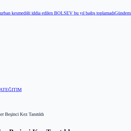
dia edilen BOLSEV bu yıl bağış toplamadı
Gündem
Bayram öncesi 15 T
AT
EĞITIM
er Beşinci Kez Tanıtıldı