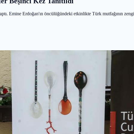
er Beşinci Kez Tanıtıldı
yaptı. Emine Erdoğan'ın öncülüğündeki etkinlikte Türk mutfağının zengin