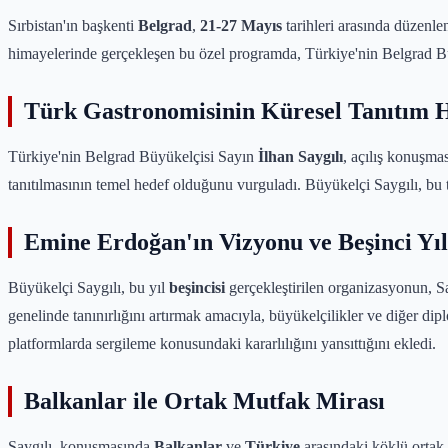
Sırbistan'ın başkenti
Belgrad
,
21-27 Mayıs
tarihleri arasında düzenle
himayelerinde gerçekleşen bu özel programda, Türkiye'nin Belgrad B
Türk Gastronomisinin Küresel Tanıtım 
Türkiye'nin Belgrad Büyükelçisi Sayın
İlhan Saygılı
, açılış konuşma
tanıtılmasının temel hedef olduğunu vurguladı. Büyükelçi Saygılı, bu tü
Emine Erdoğan'ın Vizyonu ve Beşinci Yı
Büyükelçi Saygılı, bu yıl
beşincisi
gerçekleştirilen organizasyonun, 
genelinde tanınırlığını artırmak amacıyla, büyükelçilikler ve diğer dipl
platformlarda sergileme konusundaki kararlılığını yansıttığını ekledi.
Balkanlar ile Ortak Mutfak Mirası
Saygılı, konuşmasında
Balkanlar
ve
Türkiye
arasındaki köklü ortak 