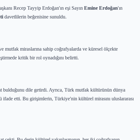
rbaşkanı Recep Tayyip Erdoğan'ın eşi Sayın
Emine Erdoğan
'ın
ti
davetlilerin beğenisine sunuldu.
 ve mutfak miraslarına sahip coğrafyalarda ve küresel ölçekte
rmede kritik bir rol oynadığını belirtti.
yat bulduğunu dile getirdi. Ayrıca, Türk mutfak kültürünün dünya
ifade etti. Bu girişimlerin, Türkiye'nin kültürel mirasını uluslararası
at çekti. Bu derin kültürel yakınlaşmanın, her iki coğrafyanın