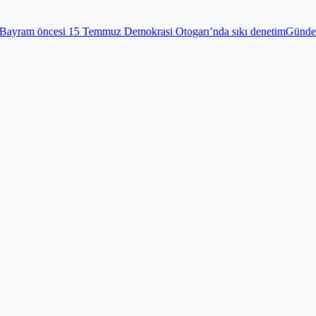
emmuz Demokrasi Otogarı’nda sıkı denetim
Gündem
Edirnekapı Şehitli