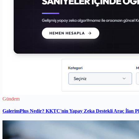
Gündem
GalerimPlus Nedir? KKTC'nin Yapay Zeka Destekli Araç İlan P