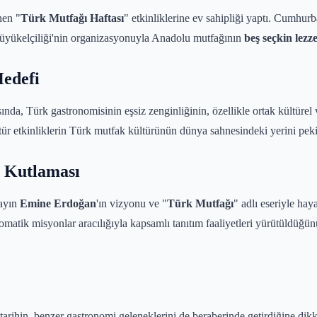
nen "
Türk Mutfağı Haftası
" etkinliklerine ev sahipliği yaptı. Cumhu
üyükelçiliği'nin organizasyonuyla Anadolu mutfağının
beş seçkin lezze
Hedefi
sında, Türk gastronomisinin eşsiz zenginliğinin, özellikle ortak kültürel
r etkinliklerin Türk mutfak kültürünün dünya sahnesindeki yerini pekişti
l Kutlaması
Sayın
Emine Erdoğan
'ın vizyonu ve "
Türk Mutfağı
" adlı eseriyle ha
omatik misyonlar aracılığıyla kapsamlı tanıtım faaliyetleri yürütüldüğünü 
tarihin, benzer gastronomi geleneklerini de beraberinde getirdiğine dikk