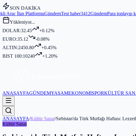
SON DAKİKA
rmu
Gündem
Test haber3412
Gündem
Para toplayıp kurban kesmediği id
Yükleniyor...
DOLAR:
32.45
+0.12%
EURO:
35.12
-0.08%
ALTIN:
2450.80
+0.45%
BIST 100:
10240
+1.20%
ANASAYFA
GÜNDEM
YAŞAM
EKONOMI
SPOR
KÜLTÜR SAN
ANASAYFA
/
Kültür Sanat
/
Sırbistan'da Türk Mutfağı Haftası: Lezzetl
Kültür Sanat