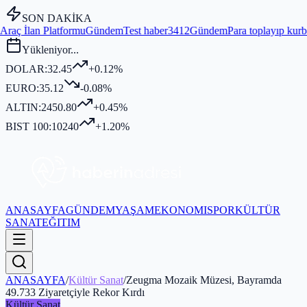
SON DAKİKA
mu
Gündem
Test haber3412
Gündem
Para toplayıp kurban kesmediği idd
Yükleniyor...
DOLAR:
32.45
+0.12%
EURO:
35.12
-0.08%
ALTIN:
2450.80
+0.45%
BIST 100:
10240
+1.20%
ANASAYFA
GÜNDEM
YAŞAM
EKONOMI
SPOR
KÜLTÜR
SANAT
EĞITIM
ANASAYFA
/
Kültür Sanat
/
Zeugma Mozaik Müzesi, Bayramda
49.733 Ziyaretçiyle Rekor Kırdı
Kültür Sanat