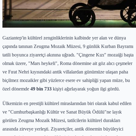
Gaziantep'in kültürel zenginliklerinin kalbinde yer alan ve dünya
çapında tanınan Zeugma Mozaik Müzesi, 9 günlük Kurban Bayramı
tatili boyunca ziyaretçi akınına uğradı. "Çingene Kızı" mozaiği başta
olmak üzere, "Mars heykeli", Roma dönemine ait göz alıcı çeşmeler
ve Fırat Nehri kıyısındaki antik villalardan günümüze ulaşan paha
biçilmez mozaikler gibi yüzlerce esere ev sahipliği yapan müze, bu
özel dönemde
49 bin 733
kişiyi ağırlayarak yoğun ilgi gördü.
Ülkemizin en prestijli kültürel miraslarından biri olarak kabul edilen
ve "Cumhurbaşkanlığı Kültür ve Sanat Büyük Ödülü"ne layık
görülen Zeugma Mozaik Müzesi, tatilcilerin kültürel durakları
arasında zirveye yerleşti. Ziyaretçiler, antik dönemin büyüleyici